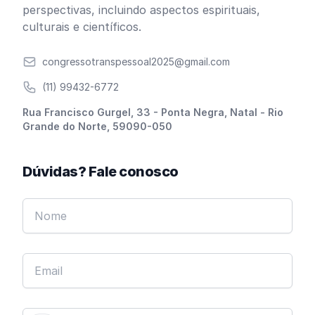
perspectivas, incluindo aspectos espirituais,
culturais e científicos.
Email
congressotranspessoal2025@gmail.com
Telefone
(11) 99432-6772
Endereço
Rua Francisco Gurgel, 33 - Ponta Negra, Natal - Rio
Grande do Norte, 59090-050
Dúvidas? Fale conosco