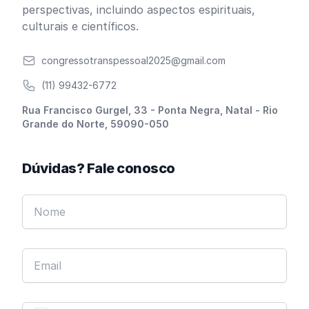
perspectivas, incluindo aspectos espirituais,
culturais e científicos.
Email
congressotranspessoal2025@gmail.com
Telefone
(11) 99432-6772
Endereço
Rua Francisco Gurgel, 33 - Ponta Negra, Natal - Rio
Grande do Norte, 59090-050
Dúvidas? Fale conosco